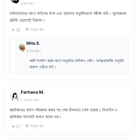
6 দিন আগে
ডাউনলোডের আগে ফাইলের উৎস এবং অ্যাপের অনুমতিগুলো পরীক্ষা করি। সন্দেহজনক
APK এড়ানোই নিরাপদ।
💬 উত্তর দিন
♥ 18
Mitu S.
3 দিন আগে
আমি ইনস্টল করার আগে অনুমতির তালিকাও দেখি। অপ্রয়োজনীয় অনুমতি
থাকলে এড়িয়ে যাই।
Farhana M.
1 সপ্তাহ আগে
ব্রাউজারের ক্যাশ পরিষ্কার করার পর পেজ ঠিকভাবে লোড হয়েছে। ডিভাইস ও
ব্রাউজার আপডেট রাখাও কাজে দেয়।
💬 উত্তর দিন
♥ 17