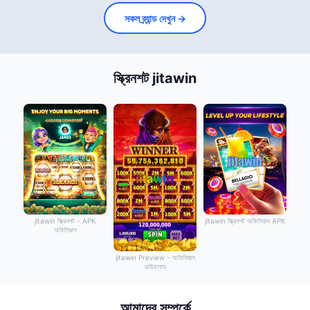
সকল ব্র্যান্ড দেখুন →
স্ক্রিনশট jitawin
jitawin স্ক্রিনশট - APK
jitawin স্ক্রিনশট অফিসিয়াল APK
অফিসিয়াল
jitawin Preview - অফিসিয়াল
ডাউনলোড
আমাদের সম্পর্কে