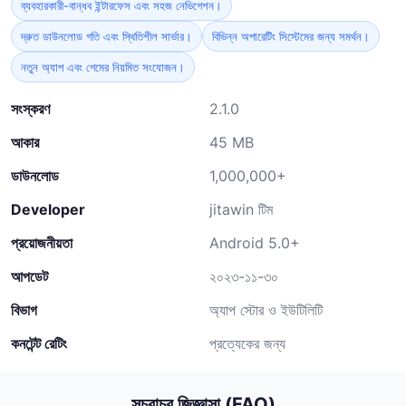
ব্যবহারকারী-বান্ধব ইন্টারফেস এবং সহজ নেভিগেশন।
দ্রুত ডাউনলোড গতি এবং স্থিতিশীল সার্ভার।
বিভিন্ন অপারেটিং সিস্টেমের জন্য সমর্থন।
নতুন অ্যাপ এবং গেমের নিয়মিত সংযোজন।
সংস্করণ
2.1.0
আকার
45 MB
ডাউনলোড
1,000,000+
Developer
jitawin টিম
প্রয়োজনীয়তা
Android 5.0+
আপডেট
২০২৩-১১-৩০
বিভাগ
অ্যাপ স্টোর ও ইউটিলিটি
কনটেন্ট রেটিং
প্রত্যেকের জন্য
সচরাচর জিজ্ঞাসা (FAQ)