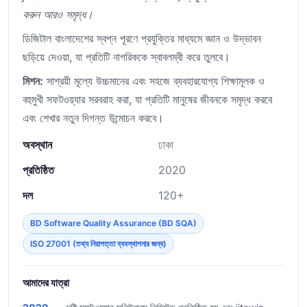
করুন আরও সমৃদ্ধ।
ডিজিটাল বাংলাদেশের স্বপ্ন পূরণে প্রযুক্তির মাধ্যমে জ্ঞান ও উদ্ভাবন
ছড়িয়ে দেওয়া, যা প্রতিটি নাগরিককে স্বাবলম্বী করে তুলবে।
মিশন:
সাশ্রয়ী মূল্যে উচ্চমানের এবং সহজে ব্যবহারযোগ্য শিক্ষামূলক ও
বহুমুখী সফটওয়্যার সরবরাহ করা, যা প্রতিটি মানুষের জীবনকে সমৃদ্ধ করবে
এবং শেখার নতুন দিগন্ত উন্মোচন করবে।
অবস্থান
ঢাকা
প্রতিষ্ঠিত
2020
দল
120+
BD Software Quality Assurance (BD SQA)
ISO 27001 (তথ্য নিরাপত্তা ব্যবস্থাপনার জন্য)
আমাদের যাত্রা