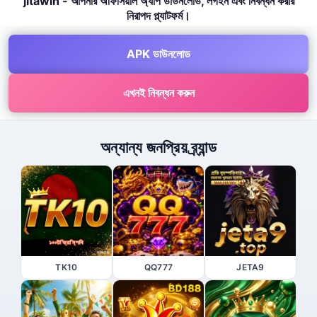
jitawin - আপনার অফিসিয়াল অ্যাপ ডাউনলোড, লগইন এবং নিবন্ধন করার
নিরাপদ প্ল্যাটফর্ম।
APK ডাউনলোড
এখনই নিবন্ধন করুন
অন্যান্য জনপ্রিয় ব্র্যান্ড
TK10
QQ777
JETA9