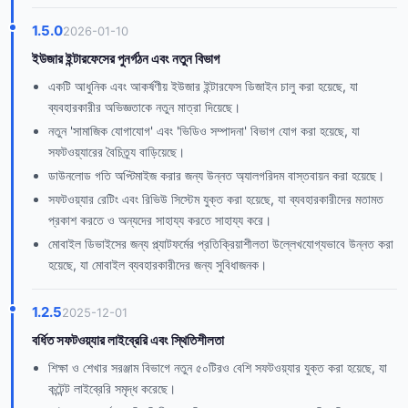
1.5.0
2026-01-10
ইউজার ইন্টারফেসের পুনর্গঠন এবং নতুন বিভাগ
একটি আধুনিক এবং আকর্ষণীয় ইউজার ইন্টারফেস ডিজাইন চালু করা হয়েছে, যা
ব্যবহারকারীর অভিজ্ঞতাকে নতুন মাত্রা দিয়েছে।
নতুন 'সামাজিক যোগাযোগ' এবং 'ভিডিও সম্পাদনা' বিভাগ যোগ করা হয়েছে, যা
সফটওয়্যারের বৈচিত্র্য বাড়িয়েছে।
ডাউনলোড গতি অপ্টিমাইজ করার জন্য উন্নত অ্যালগরিদম বাস্তবায়ন করা হয়েছে।
সফটওয়্যার রেটিং এবং রিভিউ সিস্টেম যুক্ত করা হয়েছে, যা ব্যবহারকারীদের মতামত
প্রকাশ করতে ও অন্যদের সাহায্য করতে সাহায্য করে।
মোবাইল ডিভাইসের জন্য প্ল্যাটফর্মের প্রতিক্রিয়াশীলতা উল্লেখযোগ্যভাবে উন্নত করা
হয়েছে, যা মোবাইল ব্যবহারকারীদের জন্য সুবিধাজনক।
1.2.5
2025-12-01
বর্ধিত সফটওয়্যার লাইব্রেরি এবং স্থিতিশীলতা
শিক্ষা ও শেখার সরঞ্জাম বিভাগে নতুন ৫০টিরও বেশি সফটওয়্যার যুক্ত করা হয়েছে, যা
কন্টেন্ট লাইব্রেরি সমৃদ্ধ করেছে।