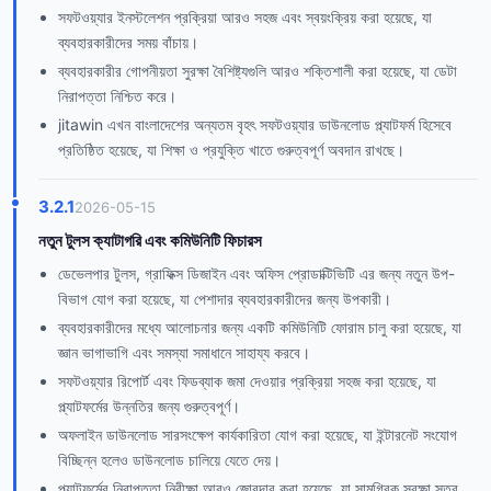
সফটওয়্যার ইনস্টলেশন প্রক্রিয়া আরও সহজ এবং স্বয়ংক্রিয় করা হয়েছে, যা
ব্যবহারকারীদের সময় বাঁচায়।
ব্যবহারকারীর গোপনীয়তা সুরক্ষা বৈশিষ্ট্যগুলি আরও শক্তিশালী করা হয়েছে, যা ডেটা
নিরাপত্তা নিশ্চিত করে।
jitawin এখন বাংলাদেশের অন্যতম বৃহৎ সফটওয়্যার ডাউনলোড প্ল্যাটফর্ম হিসেবে
প্রতিষ্ঠিত হয়েছে, যা শিক্ষা ও প্রযুক্তি খাতে গুরুত্বপূর্ণ অবদান রাখছে।
3.2.1
2026-05-15
নতুন টুলস ক্যাটাগরি এবং কমিউনিটি ফিচারস
ডেভেলপার টুলস, গ্রাফিক্স ডিজাইন এবং অফিস প্রোডাক্টিভিটি এর জন্য নতুন উপ-
বিভাগ যোগ করা হয়েছে, যা পেশাদার ব্যবহারকারীদের জন্য উপকারী।
ব্যবহারকারীদের মধ্যে আলোচনার জন্য একটি কমিউনিটি ফোরাম চালু করা হয়েছে, যা
জ্ঞান ভাগাভাগি এবং সমস্যা সমাধানে সাহায্য করবে।
সফটওয়্যার রিপোর্ট এবং ফিডব্যাক জমা দেওয়ার প্রক্রিয়া সহজ করা হয়েছে, যা
প্ল্যাটফর্মের উন্নতির জন্য গুরুত্বপূর্ণ।
অফলাইন ডাউনলোড সারসংক্ষেপ কার্যকারিতা যোগ করা হয়েছে, যা ইন্টারনেট সংযোগ
বিচ্ছিন্ন হলেও ডাউনলোড চালিয়ে যেতে দেয়।
প্ল্যাটফর্মের নিরাপত্তা নিরীক্ষা আরও জোরদার করা হয়েছে, যা সামগ্রিক সুরক্ষা স্তর