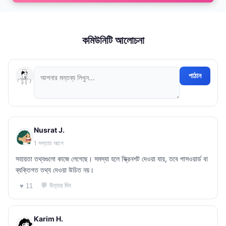
কমিউনিটি আলোচনা
পাঠান
Nusrat J.
1 সপ্তাহ আগে
সহায়তা তথ্যগুলো কাজে লেগেছে। সমস্যা হলে স্ক্রিনশট দেওয়া যায়, তবে পাসওয়ার্ড বা
ব্যক্তিগত তথ্য দেওয়া উচিত নয়।
💬 উত্তর দিন
♥ 11
Karim H.