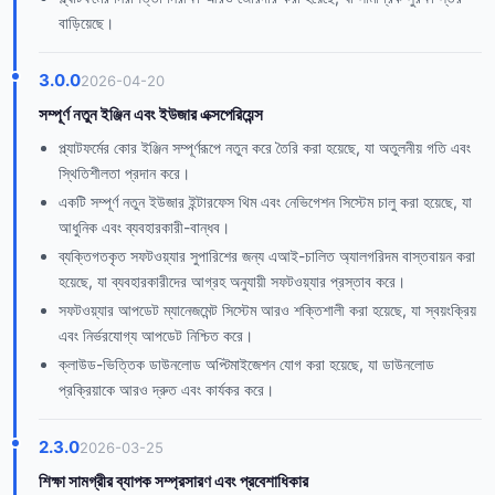
বাড়িয়েছে।
3.0.0
2026-04-20
সম্পূর্ণ নতুন ইঞ্জিন এবং ইউজার এক্সপেরিয়েন্স
প্ল্যাটফর্মের কোর ইঞ্জিন সম্পূর্ণরূপে নতুন করে তৈরি করা হয়েছে, যা অতুলনীয় গতি এবং
স্থিতিশীলতা প্রদান করে।
একটি সম্পূর্ণ নতুন ইউজার ইন্টারফেস থিম এবং নেভিগেশন সিস্টেম চালু করা হয়েছে, যা
আধুনিক এবং ব্যবহারকারী-বান্ধব।
ব্যক্তিগতকৃত সফটওয়্যার সুপারিশের জন্য এআই-চালিত অ্যালগরিদম বাস্তবায়ন করা
হয়েছে, যা ব্যবহারকারীদের আগ্রহ অনুযায়ী সফটওয়্যার প্রস্তাব করে।
সফটওয়্যার আপডেট ম্যানেজমেন্ট সিস্টেম আরও শক্তিশালী করা হয়েছে, যা স্বয়ংক্রিয়
এবং নির্ভরযোগ্য আপডেট নিশ্চিত করে।
ক্লাউড-ভিত্তিক ডাউনলোড অপ্টিমাইজেশন যোগ করা হয়েছে, যা ডাউনলোড
প্রক্রিয়াকে আরও দ্রুত এবং কার্যকর করে।
2.3.0
2026-03-25
শিক্ষা সামগ্রীর ব্যাপক সম্প্রসারণ এবং প্রবেশাধিকার