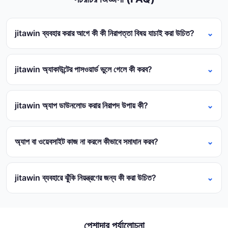
jitawin ব্যবহার করার আগে কী কী নিরাপত্তা বিষয় যাচাই করা উচিত?
jitawin অ্যাকাউন্টের পাসওয়ার্ড ভুলে গেলে কী করব?
jitawin অ্যাপ ডাউনলোড করার নিরাপদ উপায় কী?
অ্যাপ বা ওয়েবসাইট কাজ না করলে কীভাবে সমাধান করব?
jitawin ব্যবহারে ঝুঁকি নিয়ন্ত্রণের জন্য কী করা উচিত?
পেশাদার পর্যালোচনা