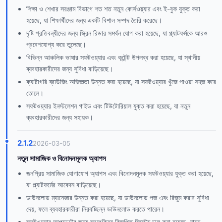
শিক্ষা ও শেখার সরঞ্জাম বিভাগে শত শত নতুন কোর্সওয়্যার এবং ই-বুক যুক্ত করা
হয়েছে, যা শিক্ষার্থীদের জন্য একটি বিশাল সম্পদ তৈরি করেছে।
দৃষ্টি প্রতিবন্ধীদের জন্য স্ক্রিন রিডার সমর্থন যোগ করা হয়েছে, যা প্ল্যাটফর্মকে আরও
প্রবেশযোগ্য করে তুলেছে।
বিভিন্ন আঞ্চলিক ভাষার সফটওয়্যার এবং কন্টেন্ট উপলব্ধ করা হয়েছে, যা স্থানীয়
ব্যবহারকারীদের জন্য সুবিধা বাড়িয়েছে।
ক্যাটাগরি ব্রাউজিং অভিজ্ঞতা উন্নত করা হয়েছে, যা সফটওয়্যার খুঁজে পাওয়া সহজ করে
তোলে।
সফটওয়্যার ইনস্টলেশন গাইড এবং টিউটোরিয়াল যুক্ত করা হয়েছে, যা নতুন
ব্যবহারকারীদের জন্য সহায়ক।
2.1.2
2026-03-05
নতুন সামাজিক ও বিনোদনমূলক অ্যাপস
জনপ্রিয় সামাজিক যোগাযোগ অ্যাপস এবং বিনোদনমূলক সফটওয়্যার যুক্ত করা হয়েছে,
যা প্ল্যাটফর্মের আবেদন বাড়িয়েছে।
ডাউনলোড ম্যানেজার উন্নত করা হয়েছে, যা ডাউনলোড পজ এবং রিজুম করার সুবিধা
দেয়, ফলে ব্যবহারকারীরা নিরবচ্ছিন্ন ডাউনলোড করতে পারেন।
সফটওয়্যার আপডেটের জন্য স্বয়ংক্রিয় বিজ্ঞপ্তি সিস্টেম চালু করা হয়েছে, যাতে