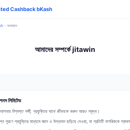
Trusted Cashback bKash
sh
›
অবস্থান
আমাদের সম্পর্কে jitawin
উশনস লিমিটেড
আপনার বিশ্বস্ত সঙ্গী, প্রযুক্তির সাথে জীবনকে করুন আরও সমৃদ্ধ।
প্ন পূরণে প্রযুক্তির মাধ্যমে জ্ঞান ও উদ্ভাবন ছড়িয়ে দেওয়া, যা প্রতিটি নাগরিককে স্বাব