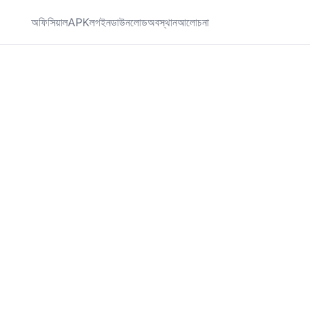
অফিসিয়াল
APK
লগইন
ডাউনলোড
অবস্থান
আলোচনা