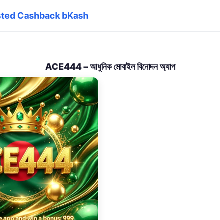
Trusted Cashback bKash
ACE444 – আধুনিক মোবাইল বিনোদন অ্যাপ