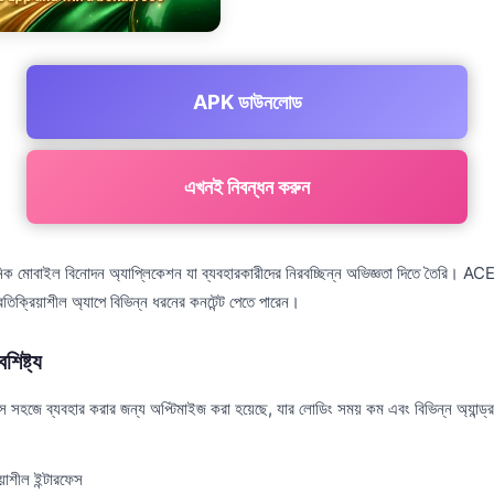
APK ডাউনলোড
এখনই নিবন্ধন করুন
োবাইল বিনোদন অ্যাপ্লিকেশন যা ব্যবহারকারীদের নিরবচ্ছিন্ন অভিজ্ঞতা দিতে তৈরি। A
িক্রিয়াশীল অ্যাপে বিভিন্ন ধরনের কনটেন্ট পেতে পারেন।
ষ্ট্য
হজে ব্যবহার করার জন্য অপ্টিমাইজ করা হয়েছে, যার লোডিং সময় কম এবং বিভিন্ন অ্যান্ড্র
য়াশীল ইন্টারফেস